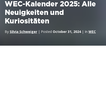
WEC-Kalender 2025: Alle
Neuigkeiten und
Kuriositäten
By
Silvia Schweiger
| Posted
October 31, 2024
| In
WEC
Der
Kalender der
FIA World Endurance Championship
(WEC)
für das Jahr 2025 wurde offiziell vorgestellt. Er umfasst
acht Rennen, die die Teams auf vier Kontinente führen werden.
Das Autodromo di Imola hat eine vierjährige
Vertragsverlängerung bestätigt, während der Lusail
International Circuit in Katar sowohl die Vorsaisontests als
auch das Eröffnungsrennen ausrichten wird.