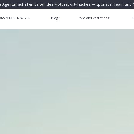
e Agentur auf allen Seiten des Motorsport-Tisches — Sponsor, Team und 
AS MACHEN WIR
Blog
Wie viel kostet das?
K