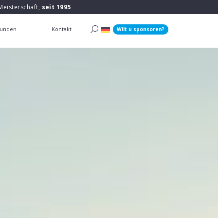
Meisterschaft,
seit 1995
unden
Kontakt
Wilt u sponsoren?