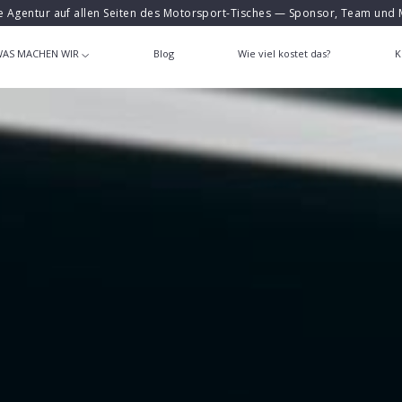
e Agentur auf allen Seiten des Motorsport-Tisches — Sponsor, Team und 
AS MACHEN WIR
Blog
Wie viel kostet das?
K