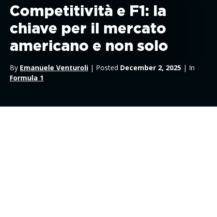
Competitività e F1: la
chiave per il mercato
americano e non solo
By
Emanuele Venturoli
| Posted
December 2, 2025
| In
Formula 1
La spettacolare volata a tre fra
Piastri, Norris
e
Verstappen
è un’ottima notizia non solo per gli appassionati di Formula 1,
ma per la Formula 1 stessa, che può ancora una volta
attendersi una audience “monstre” dal gran finale di
Abu
Dhabi
e sponsor soddisfatti, specie oltreoceano. I due
McLaren e l’olandese arrivano all’ultima tappa di una stagione
lunghissima -24 gare e 6 sprint – separati da soli 16 punti, un