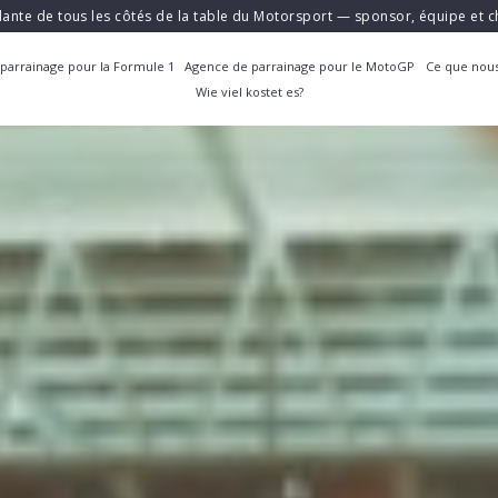
ante de tous les côtés de la table du Motorsport — sponsor, équipe et
parrainage pour la Formule 1
Agence de parrainage pour le MotoGP
Ce que nous
Wie viel kostet es?