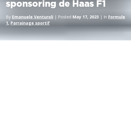
sponsoring de Haas F1
By
Emanuele Venturoli
| Posted
May 17, 2023
| In
Formule
1
,
Parrainage sportif
En tant que passionné de course automobile, vous avez
certainement entendu parler de l’
écurie MoneyGram Haas F1
Team
et de son récent accord de parrainage avec, vous
l’aurez deviné,
MoneyGram
. Cette collaboration a suscité
beaucoup d’enthousiasme dans le monde de la course, et il est
facile de comprendre pourquoi ! Dans cet article de blog, nous
allons approfondir ce que cela signifie pour Haas F1 Team
ainsi que l’impact que cela aura sur son avenir.
Nous commencerons par examiner de plus près qui est
exactement
MoneyGram
et pourquoi ils ont décidé de