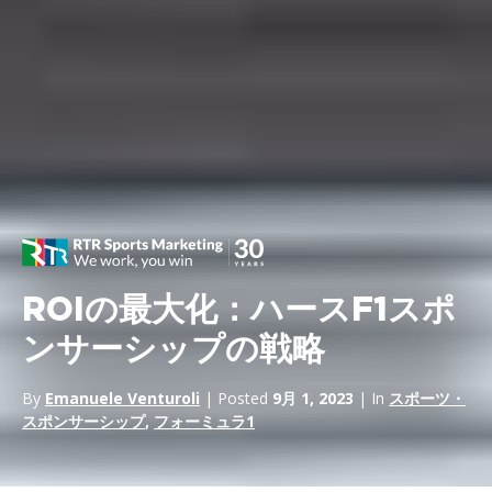
ROIの最大化：ハースF1スポ
ンサーシップの戦略
By
Emanuele Venturoli
| Posted
9月 1, 2023
| In
スポーツ・
スポンサーシップ
,
フォーミュラ1