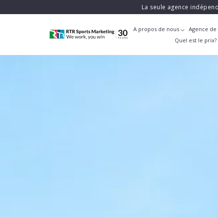
La seule agence indépend
A propos de nous
Agence de 
Quel est le prix?