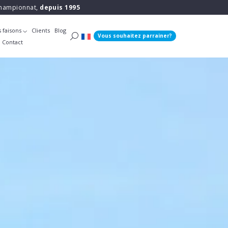
 championnat,
depuis 1995
 faisons
Clients
Blog
Vous souhaitez parrainer?
Contact