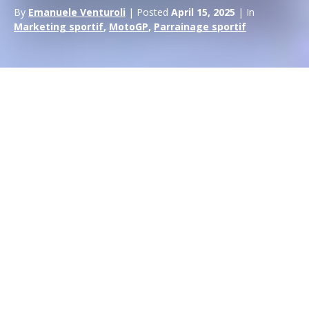
By
Emanuele Venturoli
| Posted
April 15, 2025
| In
Marketing sportif
,
MotoGP
,
Parrainage sportif
Mir a remporté pour la première fois le
championnat
du
monde de MotoGP
au cours d’une année étrange, très
étrange. C’est pourquoi sa victoire et sa Suzuki sont un
symbole de pragmatisme, de talent et d’intelligence.
Joan Mir, classe 1997 de Palma di Maiorca, a remporté le
championnat du monde MotoGP
2020. Personne n’aurait
jamais imaginé sa victoire avant cette année. Mais dans une
année où tout est possible, le rêve de Mir est devenu réalité.
Celui qui parle de chance est soit envieux, soit ne connaît pas
très bien ce sport : car la première règle pour saisir une
opportunité est d’être prêt. Et Joan et la maison de
Hamamatsu l’ont été.