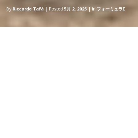
By
Riccardo Tafà
| Posted
5月 2, 2025
| In
フォーミュラE
モータースポーツ界の大きな変化として、
マクラーレン・レーシ
ングが
フォーミュラE選手権からの撤退を発表した。
フォーミュ
ラE選手権
からの離脱を発表した。この決定は、マクラーレンの
レーシング・ポートフォリオの戦略的見直しに起因するもので、
以下のようなコア・プログラムに焦点を絞ることを目的としてい
る。
フォーミュラ1
,
インディカー
世界耐久選手権（WEC）への
参戦を含む
世界耐久選手権（WEC）
への参戦も控えている。
モータースポーツに携わるマーケティングの専門家やスポンサー
にとって、この進展は、進化する電動レースの状況の中で、戦略
と機会の再評価を促すものである。
マクラーレンの戦略転換を理解す