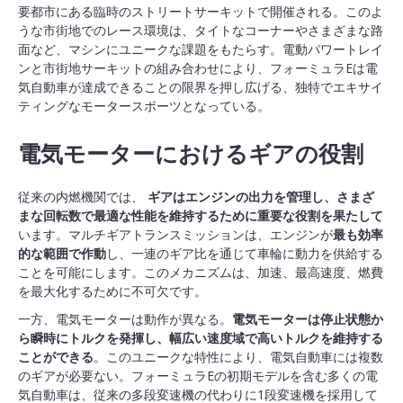
要都市にある臨時のストリートサーキットで開催される。このよ
うな市街地でのレース環境は、タイトなコーナーやさまざまな路
面など、マシンにユニークな課題をもたらす。電動パワートレイ
ンと市街地サーキットの組み合わせにより、フォーミュラEは電
気自動車が達成できることの限界を押し広げる、独特でエキサイ
ティングなモータースポーツとなっている。
電気モーターにおけるギアの役割
従来の内燃機関では、
ギアはエンジンの出力を管理し、さまざ
まな回転数で最適な性能を維持するために重要な役割を果たして
います。マルチギアトランスミッションは、エンジンが
最も効率
的な範囲で作動
し、一連のギア比を通じて車輪に動力を供給する
ことを可能にします。このメカニズムは、加速、最高速度、燃費
を最大化するために不可欠です。
一方、電気モーターは動作が異なる。
電気モーターは停止状態か
ら瞬時にトルクを発揮し、幅広い速度域で高いトルクを維持する
ことができる
。このユニークな特性により、電気自動車には複数
のギアが必要ない。フォーミュラEの初期モデルを含む多くの電
気自動車は、従来の多段変速機の代わりに1段変速機を採用して