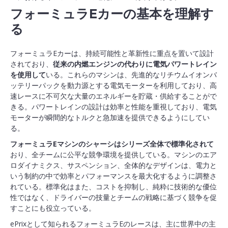
フォーミュラEカーの基本を理解す
る
フォーミュラEカーは、持続可能性と革新性に重点を置いて設計
されており、
従来の内燃エンジンの代わりに電気パワートレイン
を使用して
いる。これらのマシンは、先進的なリチウムイオンバ
ッテリーパックを動力源とする電気モーターを利用しており、高
速レースに不可欠な大量のエネルギーを貯蔵・供給することがで
きる。パワートレインの設計は効率と性能を重視しており、電気
モーターが瞬間的なトルクと急加速を提供できるようにしてい
る。
フォーミュラEマシンのシャーシはシリーズ全体で標準化されて
おり、全チームに公平な競争環境を提供している。マシンのエア
ロダイナミクス、サスペンション、全体的なデザインは、電力と
いう制約の中で効率とパフォーマンスを最大化するように調整さ
れている。標準化はまた、コストを抑制し、純粋に技術的な優位
性ではなく、ドライバーの技量とチームの戦略に基づく競争を促
すことにも役立っている。
ePrixとして知られるフォーミュラEのレースは、主に世界中の主