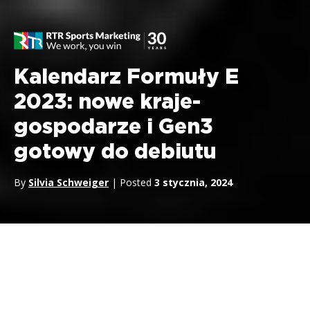
Kalendarz Formuły E
2023: nowe kraje-
gospodarze i Gen3
gotowy do debiutu
By
Silvia Schweiger
| Posted
3 stycznia, 2024
Kalendarz
Mistrzostw Świata
Formuły E
ABB FIA na
rok
2023
wreszcie nabrał kształtu i został zatwierdzony przez