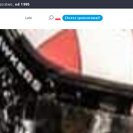
rzostwo,
od 1995
Lata
Chcesz sponsorować?