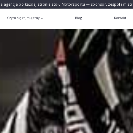
na agencja po każdej stronie stołu Motorsportu — sponsor, zespół i mist
Czym się zajmujemy
Blog
Kontakt