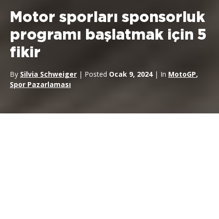
Motor sporları sponsorluk
programı başlatmak için 5
fikir
By
Silvia Schweiger
| Posted
Ocak 9, 2024
| In
MotoGP
,
Spor Pazarlaması
Birkaç gün önce
motor sporları sponsorluğuna
yatırım
yapmak isteyen bir müşteri adayıyla güzel bir sohbet
gerçekleştirdim ve bana sorduğu ilk soru şuydu: Bir
motor
sporları sponsorluk
programı
başlatmak için bana bazı
fikirler verebilir misiniz? Nereden başlayacağız?
Değerlendirilecek olan nedir? Nasıl doğru seçim yaparsınız?