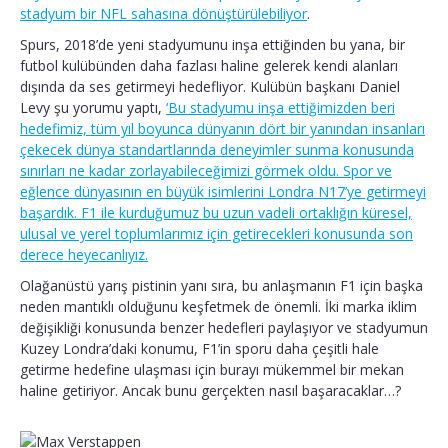
stadyum bir NFL sahasına dönüştürülebiliyor
.
Spurs, 2018’de yeni stadyumunu inşa ettiğinden bu yana, bir
futbol kulübünden daha fazlası haline gelerek kendi alanları
dışında da ses getirmeyi hedefliyor. Kulübün başkanı Daniel
Levy şu yorumu yaptı,
‘Bu stadyumu inşa ettiğimizden beri
hedefimiz, tüm yıl boyunca dünyanın dört bir yanından insanları
çekecek dünya standartlarında deneyimler sunma konusunda
sınırları ne kadar zorlayabileceğimizi görmek oldu. Spor ve
eğlence dünyasının en büyük isimlerini Londra N17’ye getirmeyi
başardık. F1 ile kurduğumuz bu uzun vadeli ortaklığın küresel,
ulusal ve yerel toplumlarımız için getirecekleri konusunda son
derece heyecanlıyız.
Olağanüstü yarış pistinin yanı sıra, bu anlaşmanın F1 için başka
neden mantıklı olduğunu keşfetmek de önemli. İki marka iklim
değişikliği konusunda benzer hedefleri paylaşıyor ve stadyumun
Kuzey Londra’daki konumu, F1’in sporu daha çeşitli hale
getirme hedefine ulaşması için burayı mükemmel bir mekan
haline getiriyor. Ancak bunu gerçekten nasıl başaracaklar…?