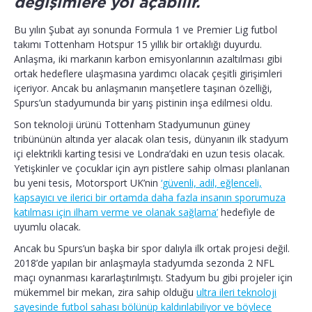
değişimlere yol açabilir.
Bu yılın Şubat ayı sonunda Formula 1 ve Premier Lig futbol
takımı Tottenham Hotspur 15 yıllık bir ortaklığı duyurdu.
Anlaşma, iki markanın karbon emisyonlarının azaltılması gibi
ortak hedeflere ulaşmasına yardımcı olacak çeşitli girişimleri
içeriyor. Ancak bu anlaşmanın manşetlere taşınan özelliği,
Spurs’un stadyumunda bir yarış pistinin inşa edilmesi oldu.
Son teknoloji ürünü Tottenham Stadyumunun güney
tribününün altında yer alacak olan tesis, dünyanın ilk stadyum
içi elektrikli karting tesisi ve Londra’daki en uzun tesis olacak.
Yetişkinler ve çocuklar için ayrı pistlere sahip olması planlanan
bu yeni tesis, Motorsport UK’nin
‘güvenli, adil, eğlenceli,
kapsayıcı ve ilerici bir ortamda daha fazla insanın sporumuza
katılması için ilham verme ve olanak sağlama’
hedefiyle de
uyumlu olacak.
Ancak bu Spurs’un başka bir spor dalıyla ilk ortak projesi değil.
2018’de yapılan bir anlaşmayla stadyumda sezonda 2 NFL
maçı oynanması kararlaştırılmıştı. Stadyum bu gibi projeler için
mükemmel bir mekan, zira sahip olduğu
ultra ileri teknoloji
sayesinde futbol sahası bölünüp kaldırılabiliyor ve böylece