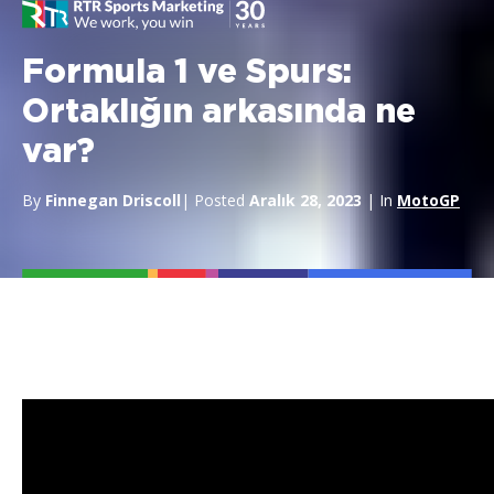
Formula 1 ve Spurs:
Ortaklığın arkasında ne
var?
By
Finnegan Driscoll
| Posted
Aralık 28, 2023
| In
MotoGP