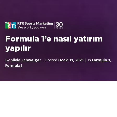
Formula 1’e nasıl yatırım
yapılır
By
Silvia Schweiger
| Posted
Ocak 31, 2025
| In
Formula 1
,
Formula1
Formula 1, dünya çapında yatırımcılar ve sponsorlar için en
gözde platformlardan birini temsil etmektedir. En son teknoloji,