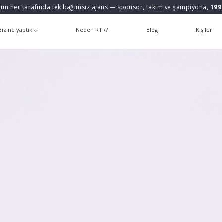
un her tarafında tek bağımsız ajans — sponsor, takım ve şampiyona,
199
Biz ne yaptık
Neden RTR?
Blog
Kişiler