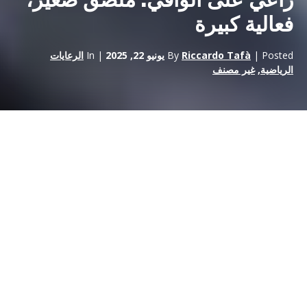
راعي على الواقي: ملصق صغير،
فعالية كبيرة
| Posted
Riccardo Tafà
By
يونيو 22, 2025
| In
الرعايات
الرياضية
,
غير مصنف
في
رياضة السيارات،
لا يقتصر البحث عن جذب انتباه المتفرج على
المضمار والسيارات أو الدراجات النارية فحسب، بل يمتد إلى أصغر
الزوايا وأكثرها تكتيكاً، مثل
أقنعة خوذات السائقين
. وقد أثبتت هذه
المساحات الصغيرة، على الرغم من ضآلتها في المظهر، أنها
مصدر قوة
هائلة
للرعاة
الحريصين على اكتشاف طرق أكثر ابتكاراً من أي وقت
مضى للتميز بين عدد لا يحصى من العلامات التجارية الموجودة، وأحياناً
بشكل عشوائي.
الاتصال بالنجم