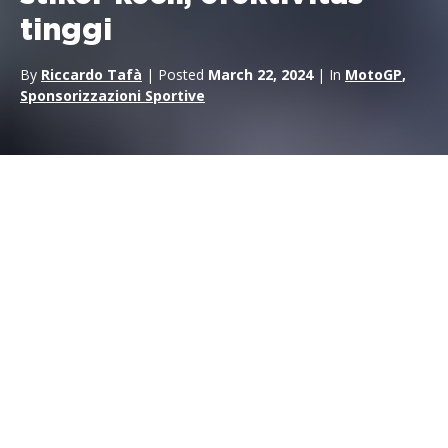
tinggi
By
Riccardo Tafà
| Posted
March 22, 2024
| In
MotoGP
,
Sponsorizzazioni Sportive
Dalam
olahraga motor,
pencarian perhatian penonton tidak
terbatas pada lintasan dan mobil atau sepeda motor, tetapi
meluas hingga ke sudut terkecil dan paling taktis, seperti
pelindung
helm pembalap
. Ruang-ruang kecil ini, meskipun
terlihat kecil, terbukti menjadi
aset
yang luar biasa
bagi para
sponsor
, yang selalu ingin menemukan cara-cara yang lebih
inovatif untuk menonjol di antara berbagai merek yang ada,
terkadang dengan cara yang sembarangan.
Terhubung ke bintang