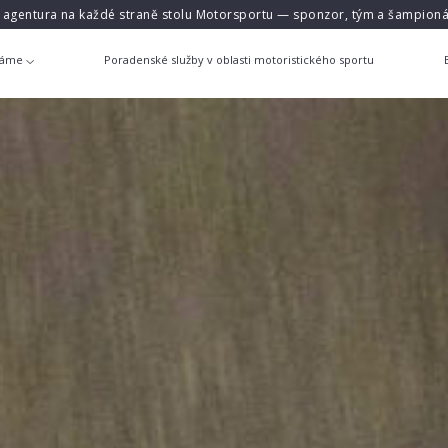
á agentura na každé straně stolu Motorsportu — sponzor, tým a šampioná
láme
Poradenské služby v oblasti motoristického sportu