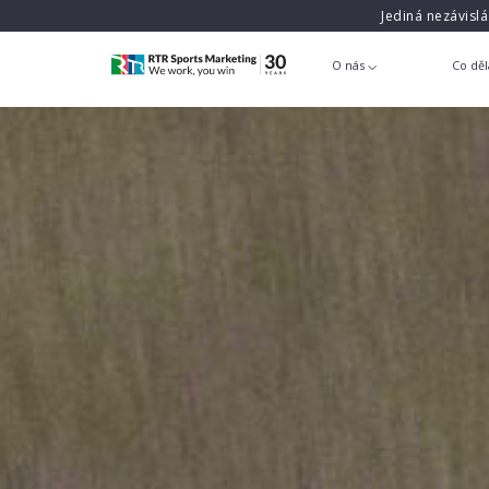
Jediná nezávisl
O nás
Co dě