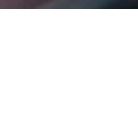
Naše sportovní sponzoring v
průběhu let
Níže naleznete výběr naší práce rozdělený podle let. Od
sponzorství Williams F1 v roce 1995 do dneška se naše vášeň
pro všechny věci sportovního marketingu nezměnila, stejně
jako úspěch, kterého jsme si užili s našimi klienty a partnery.
Chcete-li prozkoumat portfolio našich klientů, přejděte prosím
do sekce „klienti“ na našem webu
Kontaktujte nás ještě dnes
Naše značky