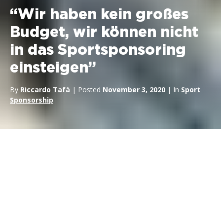
“Wir haben kein großes
Budget, wir können nicht
in das Sportsponsoring
einsteigen”
By
Riccardo Tafà
| Posted
November 3, 2020
| In
Sport
Sponsorship
Das
Budget
ist eines der heißesten Themen, wenn es um
Sport geht, und Unternehmen denken oft, dass sie nicht die
Ressourcen haben, um sich zu engagieren. “Wir haben kein
Budget” oder “wir haben nicht viele Ressourcen” sind die
Standardantworten, die Fachleute aus der Branche immer