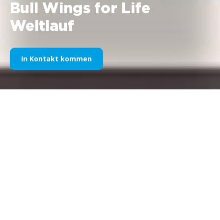
Bull Wings for Life
Weltlauf
In Kontakt kommen
Der
Wings for Life World Run
, der dieses Jahr am 4.
Mai zum ersten Mal stattfand, ist eine völlig neue Art
von Veranstaltung, die es so noch nie gegeben hat:
34
Orte
, an denen alle gleichzeitig laufen.
Darüber hinaus ist das Format des
Wings for Life
World Run
nicht nur im Laufsport, sondern auch bei
allen anderen Sportereignissen eine einzigartige