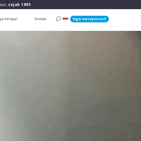
raan,
sejak 1995
ya berapa?
Kontak
Ingin mensponsori?