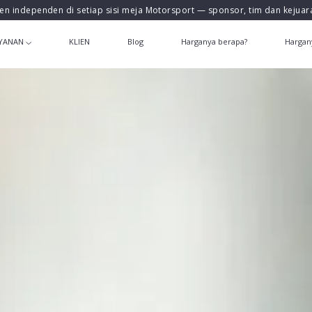
en independen di setiap sisi meja Motorsport — sponsor, tim dan kejua
YANAN
KLIEN
Blog
Harganya berapa?
Hargan