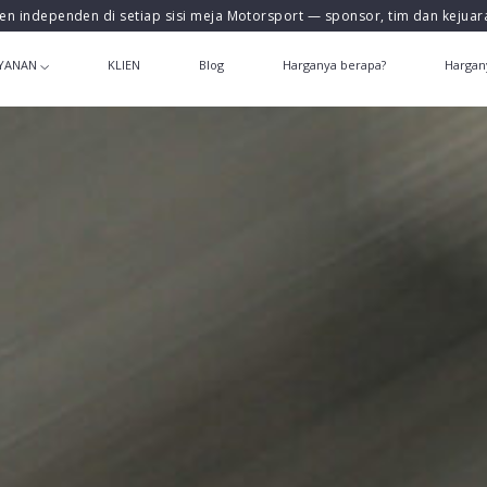
en independen di setiap sisi meja Motorsport — sponsor, tim dan kejua
YANAN
KLIEN
Blog
Harganya berapa?
Hargan