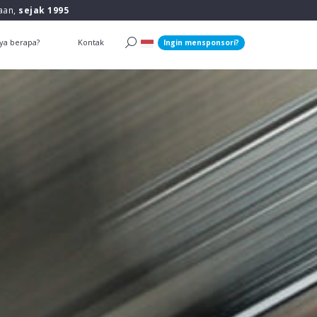
raan,
sejak 1995
ya berapa?
Kontak
Ingin mensponsori?