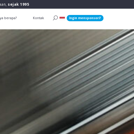
raan,
sejak 1995
ya berapa?
Kontak
Ingin mensponsori?