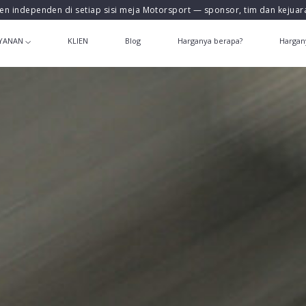
en independen di setiap sisi meja Motorsport — sponsor, tim dan kejua
YANAN
KLIEN
Blog
Harganya berapa?
Hargan