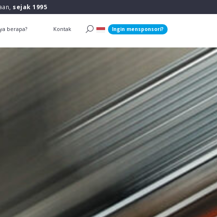
raan,
sejak 1995
ya berapa?
Kontak
Ingin mensponsori?