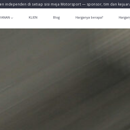
en independen di setiap sisi meja Motorsport — sponsor, tim dan kejua
YANAN
KLIEN
Blog
Harganya berapa?
Hargan