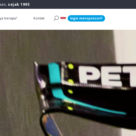
raan,
sejak 1995
ya berapa?
Kontak
Ingin mensponsori?