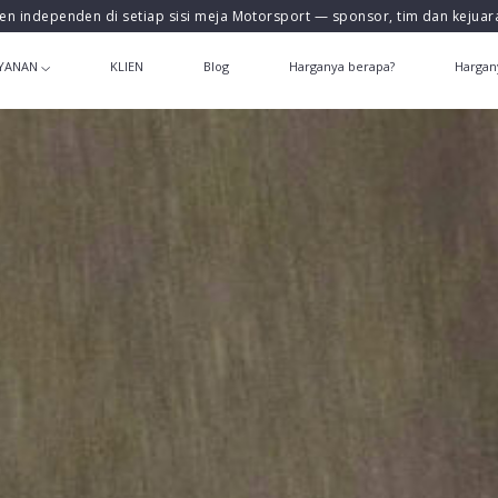
en independen di setiap sisi meja Motorsport — sponsor, tim dan kejua
YANAN
KLIEN
Blog
Harganya berapa?
Hargan