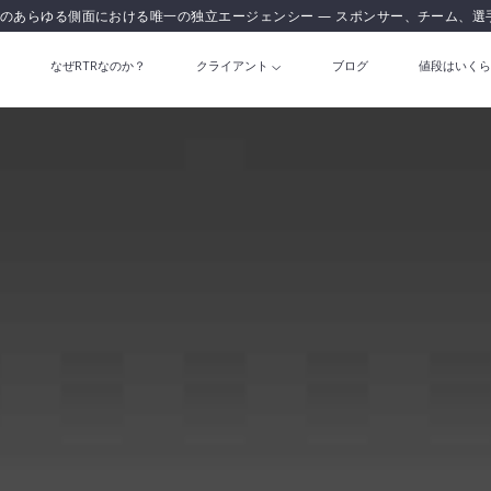
のあらゆる側面における唯一の独立エージェンシー — スポンサー、チーム、選
なぜRTRなのか？
クライアント
ブログ
値段はいくら