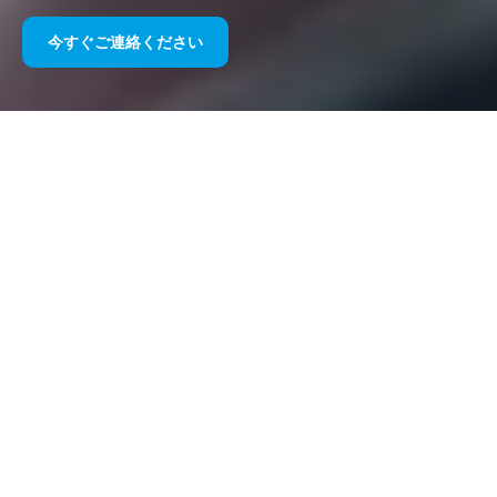
今すぐご連絡ください
長年にわたるスポーツスポンサー
シップ
以下に私たちの作品を年代ごとにまとめましたのでご覧くださ
い。 1995 年のウィリアムズ F1 スポンサーシップから今日に至
るまで、スポーツ マーケティング全般に対する当社の情熱は変
わっておらず、その過程でクライアントやパートナーとともに享
受してきた成功も同様です。当社のクライアントのポートフォリ
オを詳しく知りたい場合は、当社のウェブサイトの「クライアン
ト」セクションを参照してください。
今すぐご連絡ください