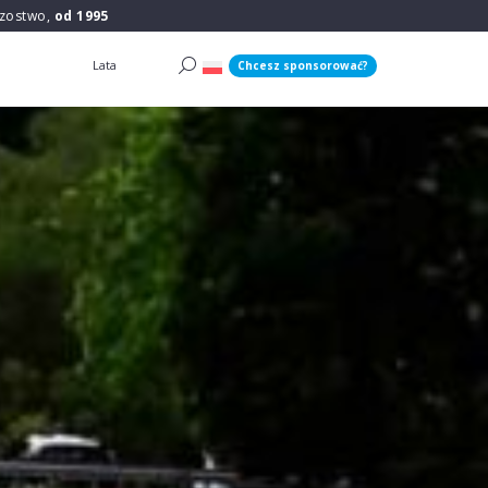
rzostwo,
od 1995
Lata
Chcesz sponsorować?