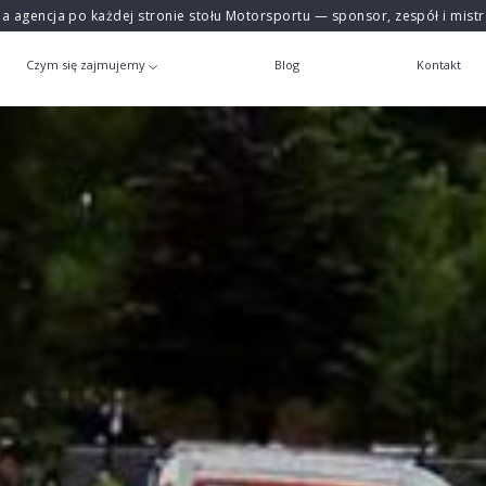
na agencja po każdej stronie stołu Motorsportu — sponsor, zespół i mist
Czym się zajmujemy
Blog
Kontakt