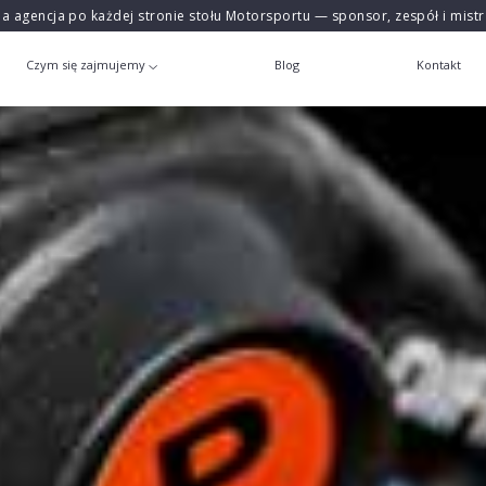
na agencja po każdej stronie stołu Motorsportu — sponsor, zespół i mist
Czym się zajmujemy
Blog
Kontakt