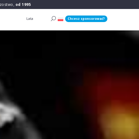
rzostwo,
od 1995
Lata
Chcesz sponsorować?