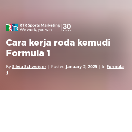
Cara kerja roda kemudi
Formula 1
By
Silvia Schweiger
| Posted
January 2, 2025
| In
Formula
1
Roda kemudi mobil
Formula 1
lebih dari sekadar alat bantu
mengemudi yang sederhana. Ini adalah antarmuka