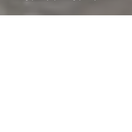
Mistrzostwa World Superbike Championship (WSBK)
2024
zapowiadają się ekscytująco, z dużymi zmianami w
krajobrazie zawodników i zespołów. Sezon będzie
charakteryzował się wysokim poziomem technicznej i
konkurencyjnej rywalizacji, pomimo mniejszej liczby wyścigów
w porównaniu z poprzednimi latami.
Superbike 2024: ile zmian na
starcie?
Jonathan Rea
, dominator ostatniej dekady, dołączy do
zespołu Pata Yamaha Prometeon WorldSBK, zastępując
Topraka Razgatlioglu
, który przeniesie się do ROKiT BMW
Motorrad WorldSBK Team.
Mistrz świata Alvaro Bautista