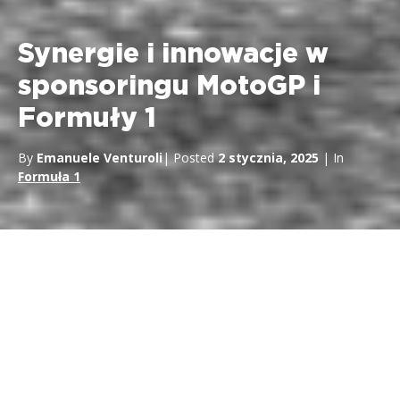
Synergie i innowacje w
sponsoringu MotoGP i
Formuły 1
By
Emanuele Venturoli
| Posted
2 stycznia, 2025
| In
Formuła 1
By
Emanuele Venturoli
| Posted
2 stycznia, 2025
| In
Formuła 1
Synergie i innowacje w
sponsoringu MotoGP i Formuły
1