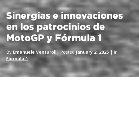
Sinergias e innovaciones
en los patrocinios de
MotoGP y Fórmula 1
By
Emanuele Venturoli
| Posted
January 2, 2025
| In
Fórmula 1
By
Emanuele Venturoli
| Posted
January 2, 2025
| In
Fórmula 1
Sinergias e innovaciones en los
patrocinios de MotoGP y
Fórmula 1