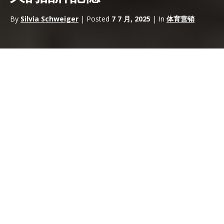
By
Silvia Schweiger
| Posted
7 7 月, 2025
| In
体育营销
我們經常聽到它，這無疑是一個非常受歡迎的行銷領域，尤其是在
大流行之前，當時沒有限制和社交距離。但究竟什麼是體驗式行
銷，所謂的
體驗式營銷機構
具體是做什麼的？
體驗式行銷是一種行銷策略，旨在以直接、積極和創造性的方式讓
消費者參與進來，旨在創造一種特殊而獨特的體驗，然後隨著時間
的推移而被記住。通常，這種類型的策略也稱為 “
Live
Marketing experience
” 或 “
Event Marketing experience
”
或
“field marketing experience”。
公司為什麼使用這種策略？
公司有很多方式和工具來與客戶和消費者溝通;這些取決於公司或