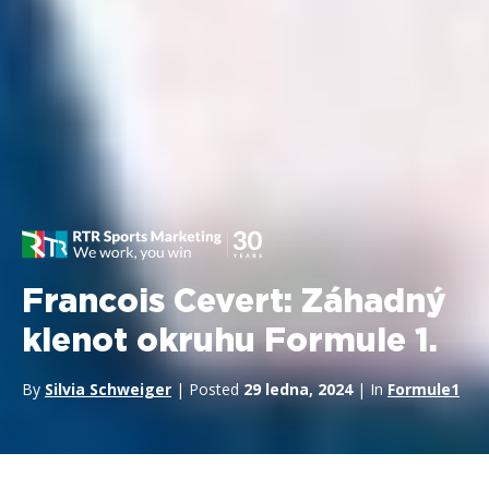
Francois Cevert: Záhadný
klenot okruhu Formule 1.
By
Silvia Schweiger
| Posted
29 ledna, 2024
| In
Formule1