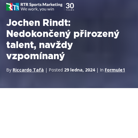
Jochen Rindt:
Nedokončený přirozený
talent, navždy
vzpomínaný
By
Riccardo Tafà
| Posted
29 ledna, 2024
| In
Formule1
V análech
závodů Formule 1
se jedna postava vyjímá jako
zářivý meteor, který se mihl oblohou, i jako strašidelná
přítomnost, navždy vrytá do její struktury.
Jochen Rindt
,