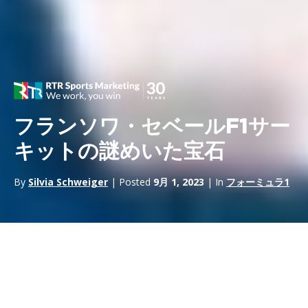
フランソワ・セベールF1サー
キットの謎めいた宝石
By
Silvia Schweiger
| Posted
9月 1, 2023
| In
フォーミュラ1
フランソワ・セベールは
、世界で最も過酷なサーキットの容赦な
い舗装路で物理学の限界を試しながら、ギリギリのところで生き