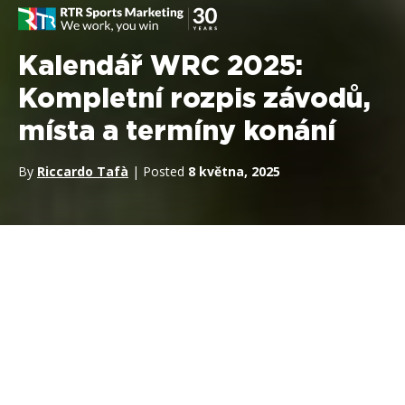
Kalendář WRC 2025:
Kompletní rozpis závodů,
místa a termíny konání
By
Riccardo Tafà
| Posted
8 května, 2025
Kalendář WRC 2025
obsahuje rozšířený program 14 podniků,
v němž vedle klasických evropských, afrických a asijských rallye
přibyly nové podniky v Paraguayi, Chile a Saúdské Arábii.
Sezóna začíná v lednu v Monte Carlu a končí úvodní Rally
Saúdská Arábie v listopadu.