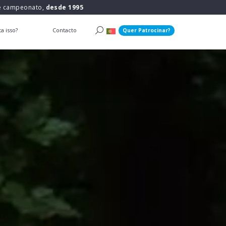
 e campeonato,
desde 1995
a isso?
Contacto
Quer Patrocinar?