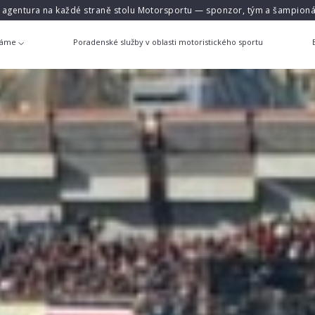
á agentura na každé straně stolu Motorsportu — sponzor, tým a šampioná
láme
Poradenské služby v oblasti motoristického sportu