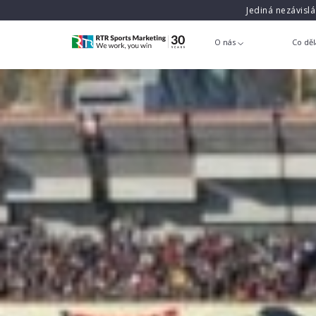
Jediná nezávisl
O nás
Co dě