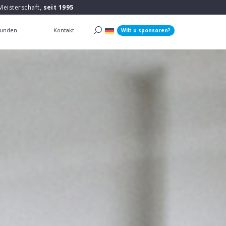
Meisterschaft,
seit 1995
unden
Kontakt
Wilt u sponsoren?