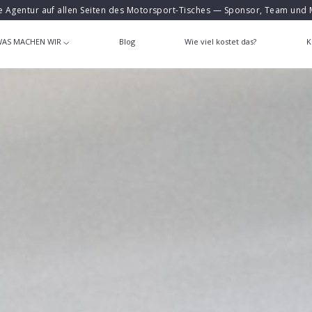
e Agentur auf allen Seiten des Motorsport-Tisches — Sponsor, Team und 
AS MACHEN WIR
Blog
Wie viel kostet das?
K