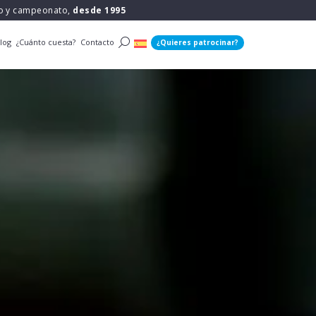
po y campeonato,
desde 1995
log
¿Cuánto cuesta?
Contacto
¿Quieres patrocinar?