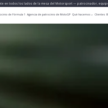
nte en todos los lados de la mesa del Motorsport — patrocinador, equi
ocinio de Fórmula 1
Agencia de patrocinio de MotoGP
Què hacemos
Clientes
B