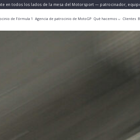
nte en todos los lados de la mesa del Motorsport — patrocinador, equi
ocinio de Fórmula 1
Agencia de patrocinio de MotoGP
Què hacemos
Clientes
B