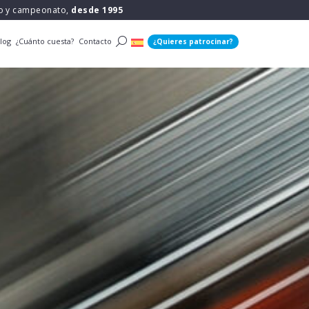
po y campeonato,
desde 1995
log
¿Cuánto cuesta?
Contacto
¿Quieres patrocinar?