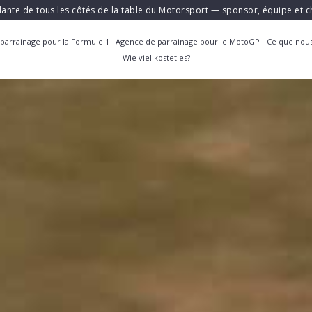
ante de tous les côtés de la table du Motorsport — sponsor, équipe et
parrainage pour la Formule 1
Agence de parrainage pour le MotoGP
Ce que nous
Wie viel kostet es?