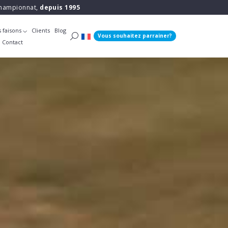
 championnat,
depuis 1995
 faisons
Clients
Blog
Vous souhaitez parrainer?
Contact