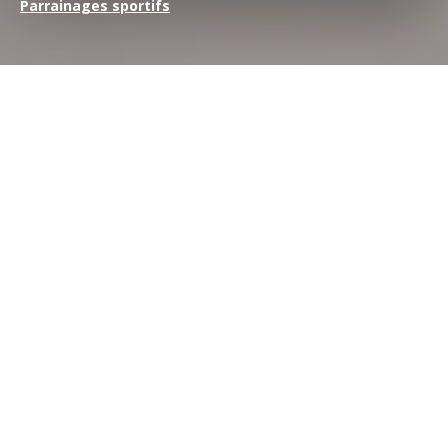
Parrainages sportifs
J’offre du sponsoring, je
cherche des sponsors, des
entreprises intéressées par le
sponsoring. Ce ne sont là que
quelques-unes des nombreuses
recherches effectuées chaque
jour par les équipes et les
athlètes à la recherche d’un
financement pour leur saison