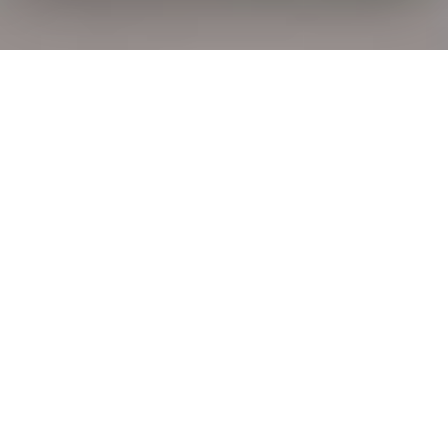
Offro sponsorizzazioni, cerco
sponsor, aziende interessate a
sponsorizzare. Queste sono solo
alcune delle tante ricerche
effettuate ogni giorno da squadre e
atleti in cerca di finanziamenti per
la propria stagione o carriera
sportiva. Ma attenzione però,
perchè la ricerca di
sponsorizzazioni presuppone un
buon lavoro di preparazione anche
solo per essere presi in