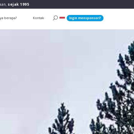
raan,
sejak 1995
ya berapa?
Kontak
Ingin mensponsori?