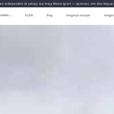
en independen di setiap sisi meja Motorsport — sponsor, tim dan kejua
YANAN
KLIEN
Blog
Harganya berapa?
Hargan